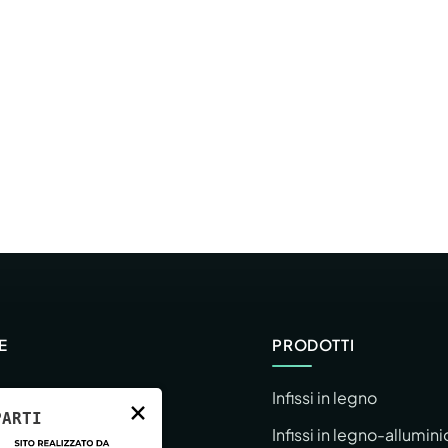
E
PRODOTTI
Infissi in legno
×
PARTI
a
Infissi in legno-allumini